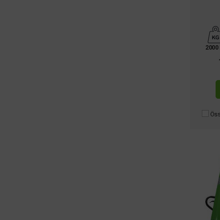
2000
Öss