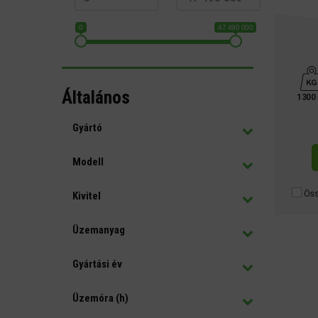
0
47 490 000
Általános
1300
Gyártó
Modell
Öss
Kivitel
Üzemanyag
Gyártási év
Üzemóra (h)