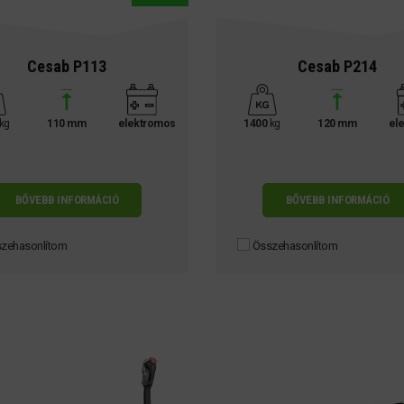
Cesab P113
Cesab P214
kg
110 mm
elektromos
1400
kg
120 mm
el
BŐVEBB INFORMÁCIÓ
BŐVEBB INFORMÁCIÓ
zehasonlítom
Összehasonlítom