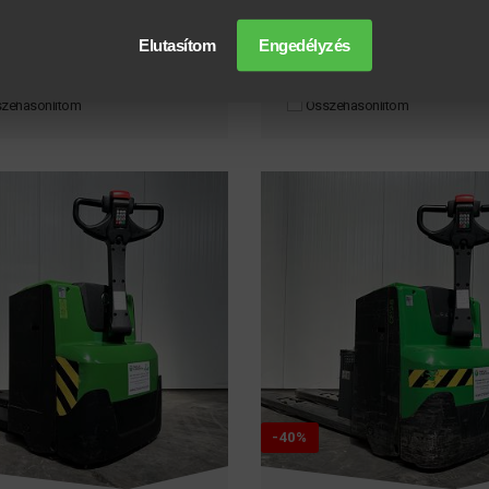
Elutasítom
Engedélyzés
BŐVEBB INFORMÁCIÓ
BŐVEBB INFORMÁCIÓ
zehasonlítom
Összehasonlítom
-40%