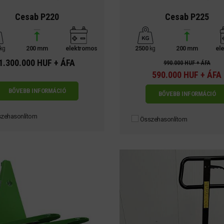
Cesab P220
Cesab P225
kg
200 mm
elektromos
2500
kg
200 mm
el
1.300.000 HUF + ÁFA
990.000 HUF + ÁFA
590.000 HUF + ÁFA
BŐVEBB INFORMÁCIÓ
BŐVEBB INFORMÁCIÓ
zehasonlítom
Összehasonlítom