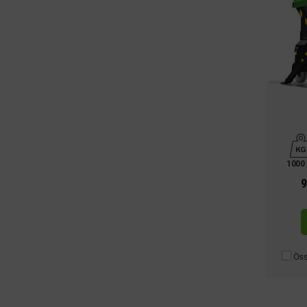
1000
9
Öss