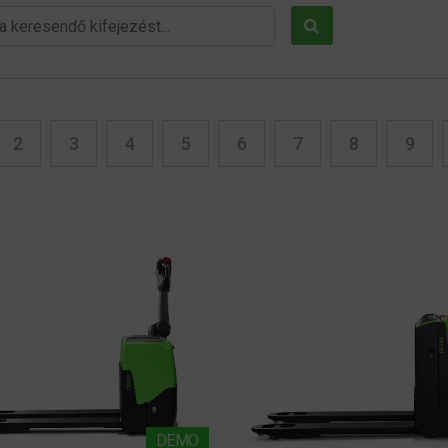
2
3
4
5
6
7
8
9
DEMO