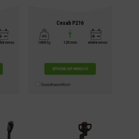
Cesab P216
ektromos
1600
kg
120 mm
elektromos
BŐVEBB INFORMÁCIÓ
Összehasonlítom