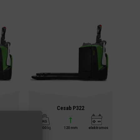
Cesab P322
ektromos
2200
kg
120 mm
elektromos