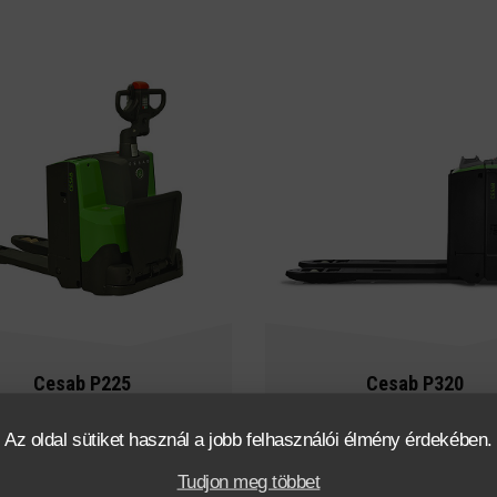
Cesab P225
Cesab P320
Az oldal sütiket használ a jobb felhasználói élmény érdekében.
kg
120 mm
elektromos
2000
kg
120 mm
el
Tudjon meg többet