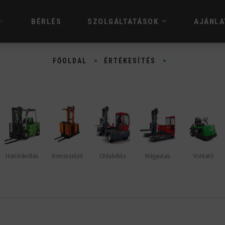
BÉRLÉS
SZOLGÁLTATÁSOK
AJÁNLA
FŐOLDAL
ÉRTÉKESÍTÉS
Homlokvillás
Komissiózó
Oldalvillás
Négyutas
Vontató