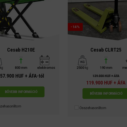
-14%
Cesab H210E
Cesab CLRT25
kg
800 mm
elektromos
2500
kg
190 mm
me
57.900 HUF + ÁFA-tól
139.000 HUF + ÁFA
119.900 HUF + ÁFA
BŐVEBB INFORMÁCIÓ
BŐVEBB INFORMÁCIÓ
zehasonlítom
Összehasonlítom