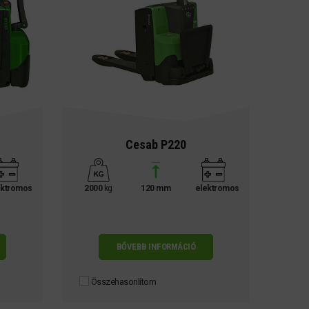
Cesab P220
ektromos
2000
kg
120 mm
elektromos
BŐVEBB INFORMÁCIÓ
Összehasonlítom