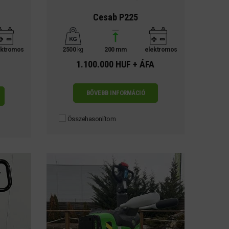
Cesab P225
ektromos
2500
kg
200 mm
elektromos
1.100.000 HUF + ÁFA
BŐVEBB INFORMÁCIÓ
Összehasonlítom