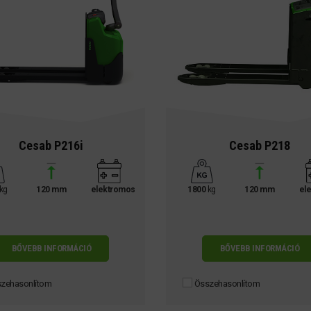
Cesab P216i
Cesab P218
kg
120 mm
elektromos
1800
kg
120 mm
el
BŐVEBB INFORMÁCIÓ
BŐVEBB INFORMÁCIÓ
zehasonlítom
Összehasonlítom