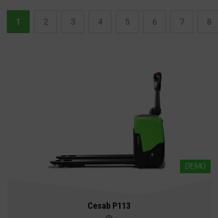
1
2
3
4
5
6
7
8
DEMO
Cesab P113