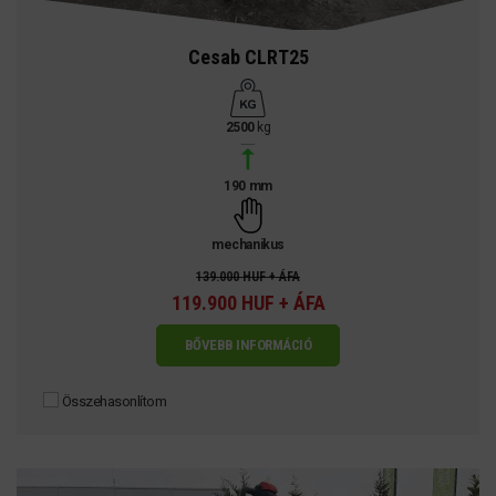
Cesab CLRT25
2500
kg
190 mm
mechanikus
139.000 HUF + ÁFA
119.900 HUF + ÁFA
BŐVEBB INFORMÁCIÓ
Összehasonlítom