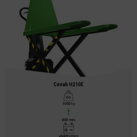
Cesab H210E
1000
kg
800 mm
elektromos