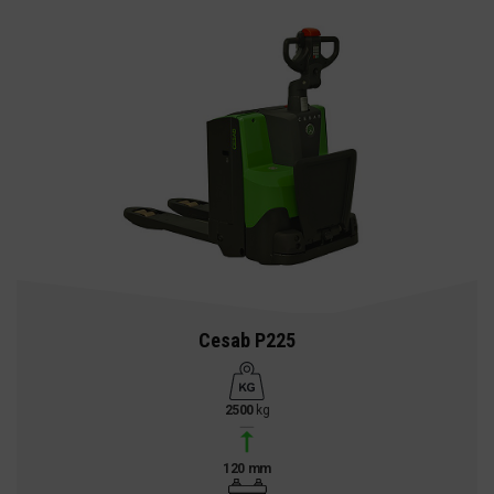
Cesab P225
2500
kg
120 mm