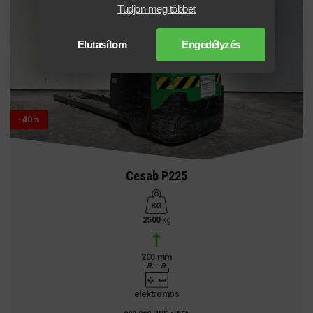
Tudjon meg többet
Elutasítom
Engedélyzés
-40%
Cesab P225
2500
kg
200 mm
elektromos