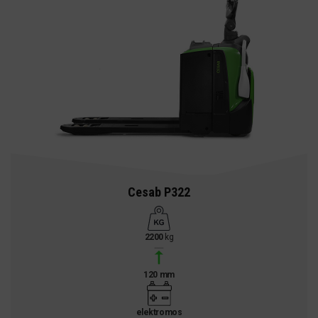
Cesab P322
2200
kg
120 mm
elektromos