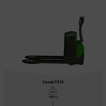
Cesab P218
1800
kg