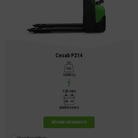
Cesab P214
1400
kg
120 mm
elektromos
BŐVEBB INFORMÁCIÓ
Összehasonlítom