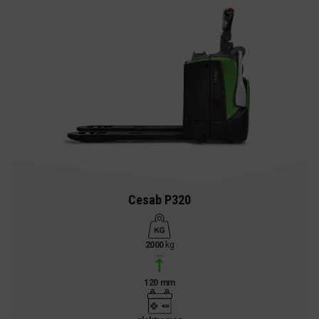
Cesab P320
2000
kg
120 mm