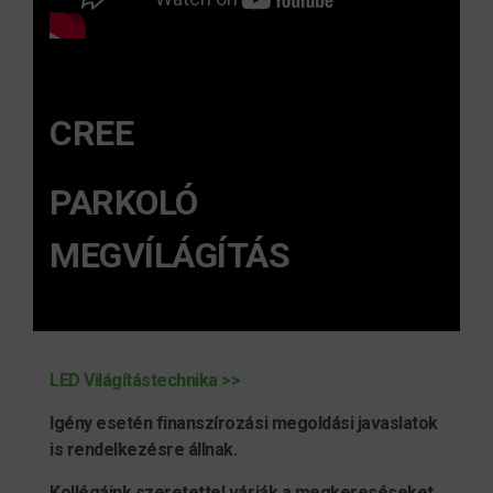
CREE
PARKOLÓ
MEGVÍLÁGÍTÁS
LED Világítástechnika >>
Igény esetén finanszírozási megoldási javaslatok
is rendelkezésre állnak.
Kollégáink szeretettel várják a megkereséseket