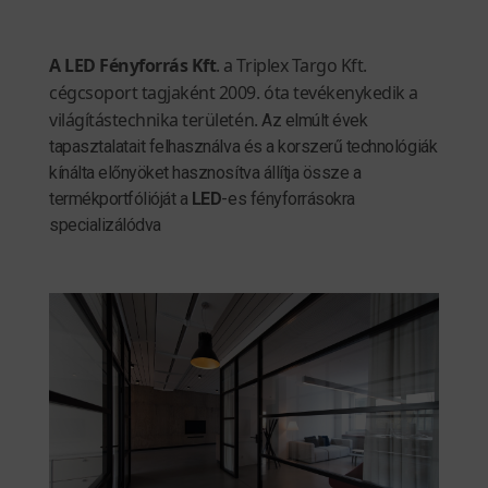
A LED Fényforrás Kft
. a Triplex Targo Kft.
cégcsoport tagjaként 2009. óta tevékenykedik a
világítástechnika területén.
Az elmúlt évek
tapasztalatait felhasználva és a korszerű technológiák
kínálta előnyöket hasznosítva állítja össze a
termékportfólióját a
LED
-es fényforrásokra
specializálódva