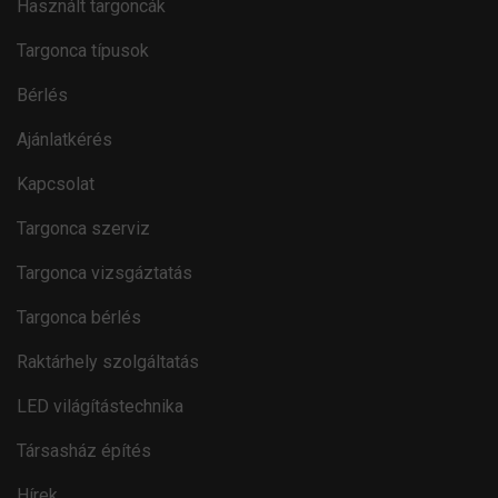
Használt targoncák
Targonca típusok
Bérlés
Ajánlatkérés
Kapcsolat
Targonca szerviz
Targonca vizsgáztatás
Targonca bérlés
Raktárhely szolgáltatás
LED világítástechnika
Társasház építés
Hírek