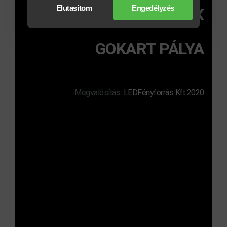
Elutasítom
Engedélyzés
MAGLÓDI AKTÍV PARK
GOKART PÁLYA
Megvalósítás
:
LEDFényforrás Kft 2020