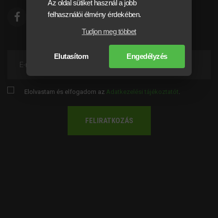
Az oldal sütiket használ a jobb
felhasználói élmény érdekében.
Tudjon meg többet
Elutasítom
Engedélyzés
E-mail
Elolvastam és elfogadom az
Adatkezelési tájékoztatót
.
FELIRATKOZÁS