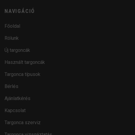
NAVIGÁCIÓ
Főoldal
Rólunk
Új targoncák
Használt targoncák
Targonca típusok
Bérlés
Ajánlatkérés
Kapcsolat
Targonca szerviz
Targonca vizsgáztatás