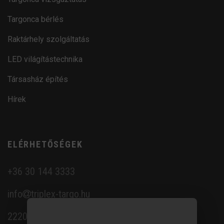
Targonca bérlés
Raktárhely szolgáltatás
LED világítástechnika
Társasház építés
Hírek
ELÉRHETŐSÉGEK
+36 30 144 3333
info
triplex-targo.hu
2220 Vecsés, Ipar utca 12