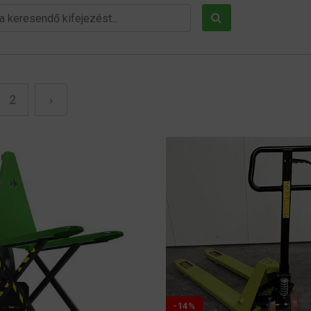
2
›
-14%