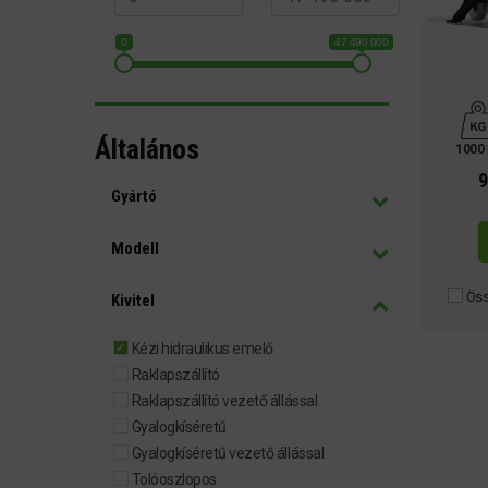
0
47 490 000
Általános
1000
9
Gyártó
Modell
Öss
Kivitel
Kézi hidraulikus emelő
Raklapszállító
Raklapszállító vezető állással
Gyalogkíséretű
Gyalogkíséretű vezető állással
Tolóoszlopos