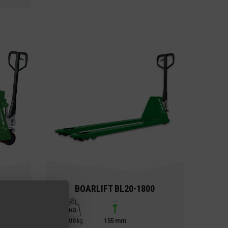
H
BOARLIFT BL20-1800
2000
kg
155 mm