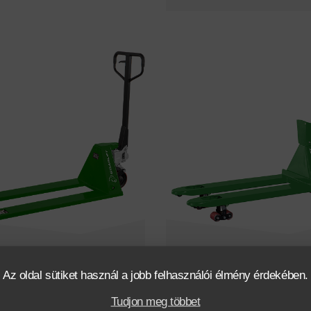
BOARLIFT BL10-L
BOARLIFT WH25-ES
Az oldal sütiket használ a jobb felhasználói élmény érdekében.
Tudjon meg többet
kg
95 mm
2500
kg
198 mm