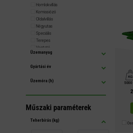
Homlokvillás
Komissiózó
Oldalvillás
Négyutas
Speciális
Terepes
Vontató
Üzemanyag
Kiegészítő
Gyártási év
Üzemóra (h)
5000
2
Műszaki paraméterek
Teherbírás (kg)
Öss