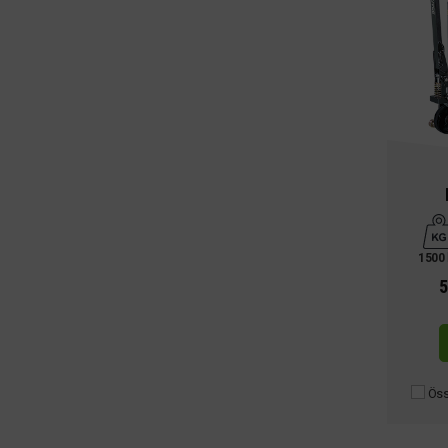
1500
5
Öss