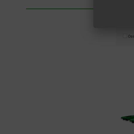
1
Öss