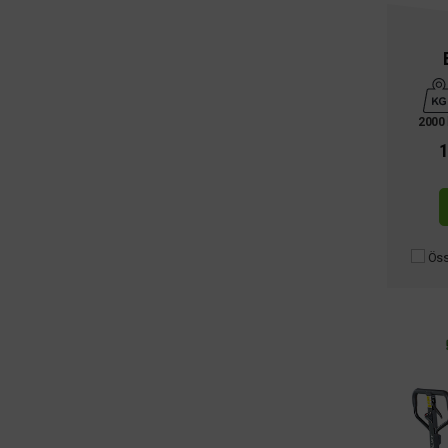
2000
1
Öss