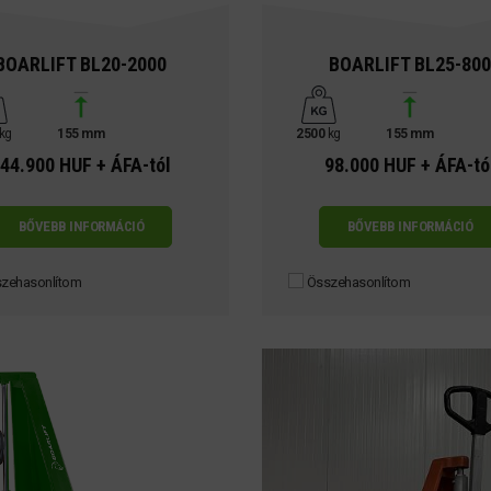
BOARLIFT BL20-2000
BOARLIFT BL25-800
kg
155 mm
2500
kg
155 mm
44.900 HUF + ÁFA-tól
98.000 HUF + ÁFA-tó
BŐVEBB INFORMÁCIÓ
BŐVEBB INFORMÁCIÓ
zehasonlítom
Összehasonlítom