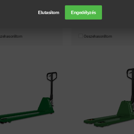
79.000 HUF + ÁFA-tól
249.000 HUF + ÁFA-t
Elutasítom
Engedélyzés
BŐVEBB INFORMÁCIÓ
BŐVEBB INFORMÁCIÓ
zehasonlítom
Összehasonlítom