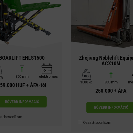
BOARLIFT EHLS1500
Zhejiang Noblelift Equi
ACX10M
kg
800 mm
elektromos
1000
kg
830 mm
me
59.000 HUF + ÁFA-tól
250.000 + ÁFA
BŐVEBB INFORMÁCIÓ
BŐVEBB INFORMÁCIÓ
zehasonlítom
Összehasonlítom