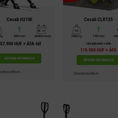
Cesab H210E
Cesab CLRT25
kg
800 mm
elektromos
2500
kg
190 mm
me
57.900 HUF + ÁFA-tól
139.000 HUF + ÁFA
119.900 HUF + ÁFA
BŐVEBB INFORMÁCIÓ
BŐVEBB INFORMÁCIÓ
zehasonlítom
Összehasonlítom