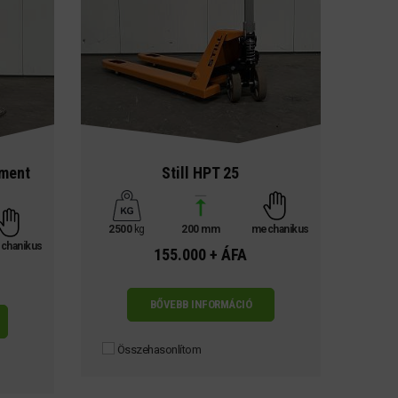
pment
Still HPT 25
2500
kg
200 mm
mechanikus
chanikus
155.000 + ÁFA
BŐVEBB INFORMÁCIÓ
Összehasonlítom