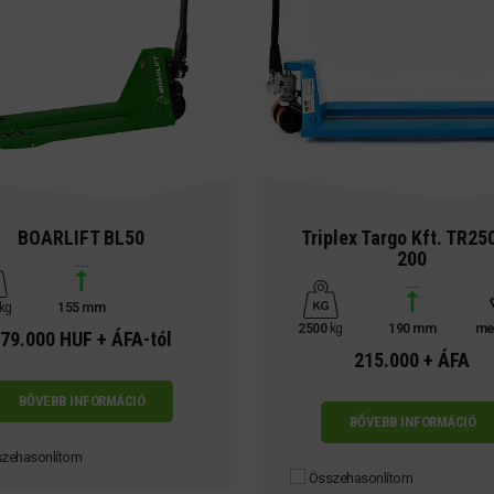
BOARLIFT BL50
Triplex Targo Kft. TR25
200
kg
155 mm
2500
kg
190 mm
me
79.000 HUF + ÁFA-tól
215.000 + ÁFA
BŐVEBB INFORMÁCIÓ
BŐVEBB INFORMÁCIÓ
zehasonlítom
Összehasonlítom