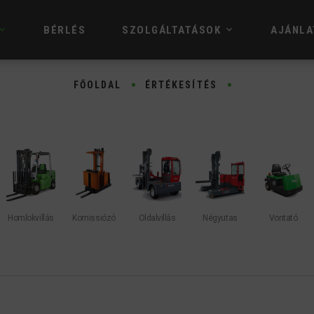
BÉRLÉS
SZOLGÁLTATÁSOK
AJÁNLA
FŐOLDAL
ÉRTÉKESÍTÉS
Homlokvillás
Komissiózó
Oldalvillás
Négyutas
Vontató