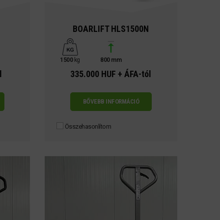
BOARLIFT HLS1500N
1500
kg
800 mm
l
335.000 HUF + ÁFA-tól
BŐVEBB INFORMÁCIÓ
Összehasonlítom