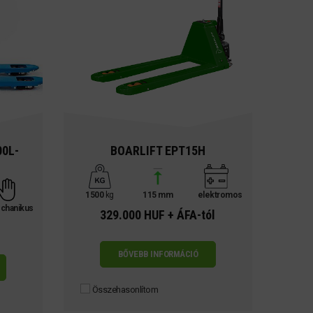
00L-
BOARLIFT EPT15H
1500
kg
115 mm
elektromos
chanikus
329.000 HUF + ÁFA-tól
BŐVEBB INFORMÁCIÓ
Összehasonlítom