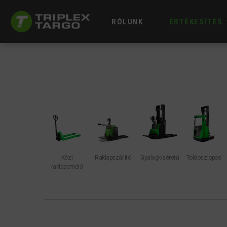
RÓLUNK
ÉRTÉKESÍTÉS
Kézi
Raklapszállító
Gyalogkíséretű
Tolóoszlopos
raklapemelő