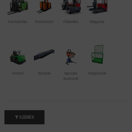
Homlokvillás
Komissiózó
Oldalvillás
Négyutas
Vontató
Rámpák
Speciális
Kiegészítők
eszközök
SZŰRÉS