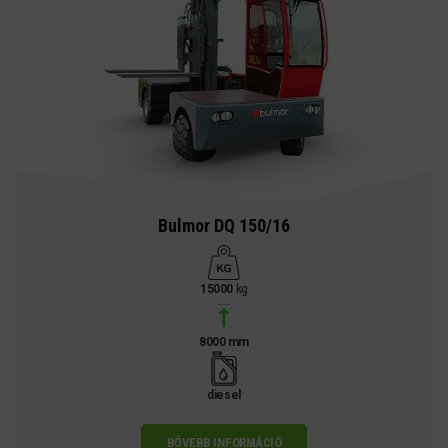
Bulmor DQ 150/16
15000
kg
8000 mm
diesel
BŐVEBB INFORMÁCIÓ