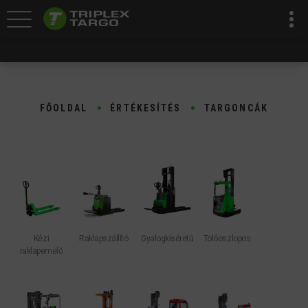
FŐOLDAL
ÉRTÉKESÍTÉS
TARGONCÁK
Kézi
Raklapszállító
Gyalogkíséretű
Tolóoszlopos
raklapemelő