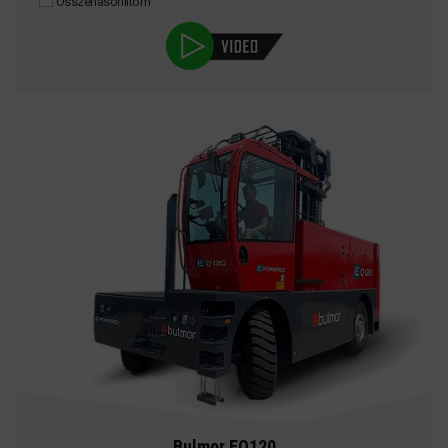
Összehasonlítom
Bulmor EQ120