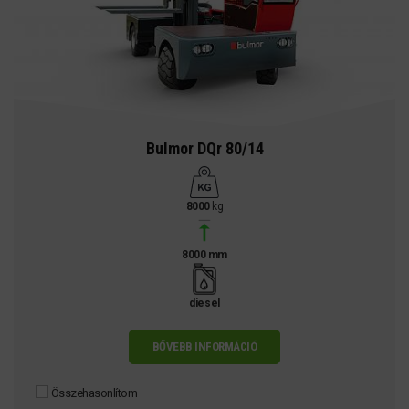
Bulmor DQr 80/14
8000
kg
8000 mm
diesel
BŐVEBB INFORMÁCIÓ
Összehasonlítom