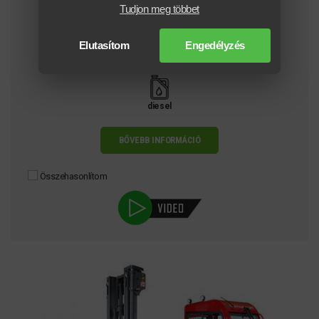
Tudjon meg többet
6000
kg
Elutasítom
Engedélyzés
8000 mm
diesel
BŐVEBB INFORMÁCIÓ
Összehasonlítom