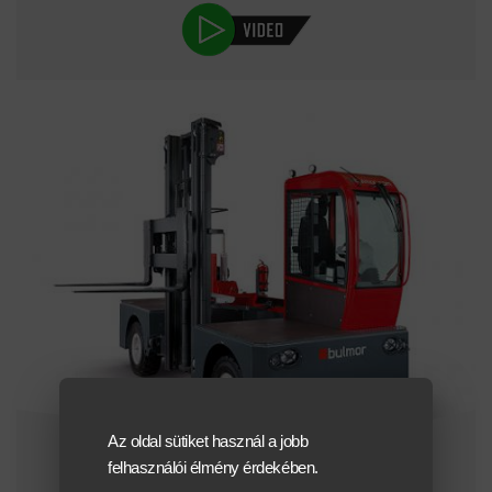
Az oldal sütiket használ a jobb
felhasználói élmény érdekében.
Bulmor DQ 60