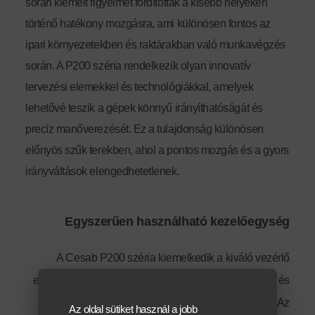
során kiemelt figyelmet fordítottak a kisebb helyeken
történő hatékony mozgásra, ami különösen fontos az
ipari környezetekben és raktárakban való munkavégzés
során. A P
200 széria rendelkezik olyan innovatív
tervezési elemekkel és technológiákkal, amelyek
lehetővé teszik a gépek könnyű irányíthatóságát és
precíz manőverezését. Ez a tulajdonság különösen
előnyös szűk terekben, ahol a pontos mozgás és a gyors
irányváltások elengedhetetlenek.
Egyszerűen használható kezelőegység
A Cesab P200 széria kiemelkedik a kiváló vezérlő
egységével, amely az emelőgépek működtetésének és
irányításának kifinomult technológiáját képviseli. Az
Az oldal sütiket használ a jobb