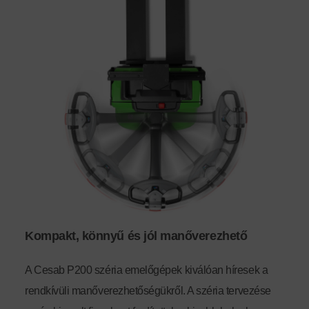
Kompakt, könnyű és jól manőverezhető
A Cesab P200 széria emelőgépek kiválóan híresek a
rendkívüli manőverezhetőségükről. A széria tervezése