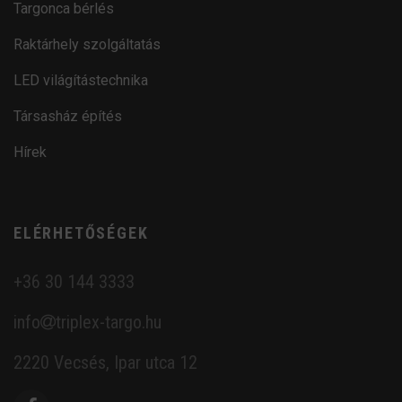
Targonca bérlés
Raktárhely szolgáltatás
LED világítástechnika
Társasház építés
Hírek
ELÉRHETŐSÉGEK
+36 30 144 3333
info
triplex-targo.hu
2220 Vecsés, Ipar utca 12