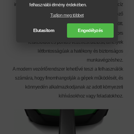
intelligens vezérlőegység lehetővé teszi a gépek precíz
felhasználói élmény érdekében.
irányítását és optimális teljesítményt különböző
Tudjon meg többet
körülmények között.
Elutasítom
Engedélyzés
A Cesab által alkalmazott vezérlő technológia gyors
reakcióidőt és pontos vezérlést biztosít, amelyek
létfontosságúak a hatékony és biztonságos
munkavégzéshez.
A modern vezérlőrendszer lehetővé teszi a felhasználók
számára, hogy finomhangolják a gépek működését, és
könnyedén alkalmazkodjanak az adott környezeti
kihívásokhoz vagy feladatokhoz.