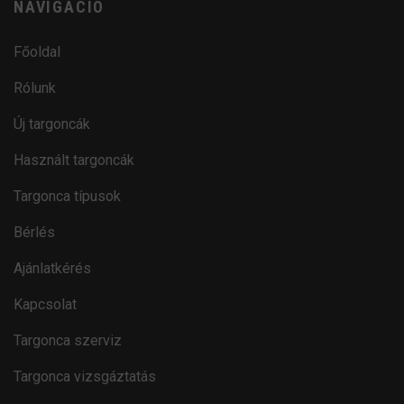
NAVIGÁCIÓ
Főoldal
Rólunk
Új targoncák
Használt targoncák
Targonca típusok
Bérlés
Ajánlatkérés
Kapcsolat
Targonca szerviz
Targonca vizsgáztatás