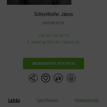
Schreithofer János
ÉRTÉKESÍTŐ
+36-30 326 6114
S.JANOS@TRIPLEX-TARGO.HU
ONLINE KAPCSOLATFELVÉTEL
Leírás
Specifikáció
Finanszírozás