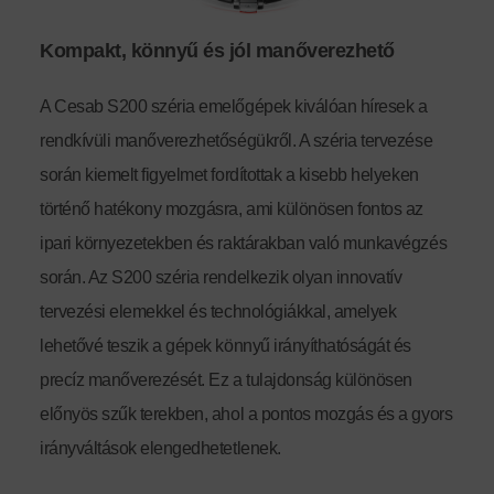
Kompakt, könnyű és jól manőverezhető
A Cesab S200 széria emelőgépek kiválóan híresek a
rendkívüli manőverezhetőségükről. A széria tervezése
során kiemelt figyelmet fordítottak a kisebb helyeken
történő hatékony mozgásra, ami különösen fontos az
ipari környezetekben és raktárakban való munkavégzés
során.
Az S200 széria rendelkezik olyan innovatív
tervezési elemekkel és technológiákkal, amelyek
lehetővé teszik a gépek könnyű irányíthatóságát és
precíz manőverezését. Ez a tulajdonság különösen
előnyös szűk terekben, ahol a pontos mozgás és a gyors
irányváltások elengedhetetlenek.