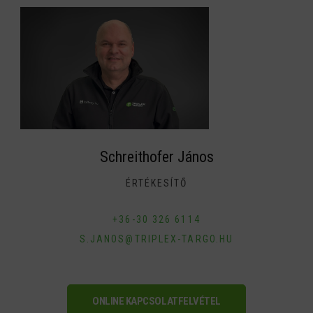
Schreithofer János
ÉRTÉKESÍTŐ
+36-30 326 6114
S.JANOS@TRIPLEX-TARGO.HU
ONLINE KAPCSOLATFELVÉTEL