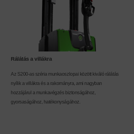
Rálátás a villákra
Az S200-as széria munkaoszlopai között kiváló rálátás
nyílik a villákra és a rakományra, ami nagyban
hozzájárul a munkavégzés biztonságához,
gyorsaságához, hatékonyságához.