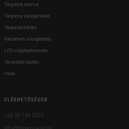
Targonca szerviz
Targonca vizsgáztatás
Targonca bérlés
Raktárhely szolgáltatás
LED világítástechnika
Társasház építés
Hírek
ELÉRHETŐSÉGEK
+36 30 144 3333
info
triplex-targo.hu