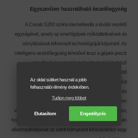
Egyszerűen használható kezelőegység
A Cesab S200 széria kiemelkedik a kiváló vezérlő
egységével, amely az emelőgépek működtetésének és
irányításának kifinomult technológiáját képviseli. Az
intelligens vezérlőegység lehetővé teszi a gépek precíz
irányítását és optimális teljesítményt különböző
körülmények között.
A Cesab által alkalmazott vezérlő
Az oldal sütiket használ a jobb
technológia gyors reakcióidőt és pontos vezérlést
felhasználói élmény érdekében.
biztosít, amelyek létfontosságúak a hatékony és
Tudjon meg többet
biztonságos munkavégzéshez. A modern
vezérlőrendszer lehetővé teszi a felhasználók számára,
Elutasítom
Engedélyzés
hogy finomhangolják a gépek működését, és könnyedén
alkalmazkodjanak az adott környezeti kihívásokhoz vagy