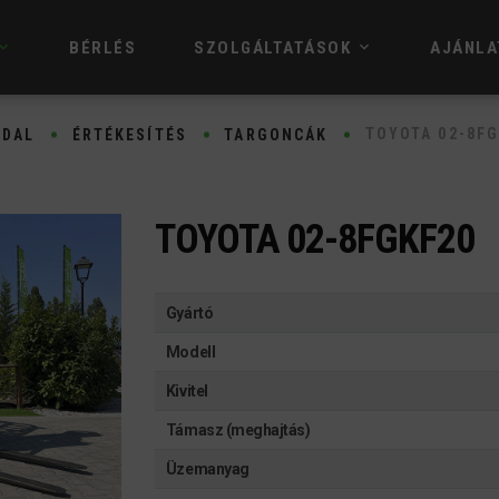
BÉRLÉS
SZOLGÁLTATÁSOK
AJÁNLA
TOYOTA 02-8F
LDAL
ÉRTÉKESÍTÉS
TARGONCÁK
TOYOTA 02-8FGKF20
Gyártó
Modell
Kivitel
Támasz (meghajtás)
Üzemanyag