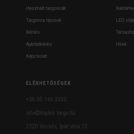
Használt targoncák
Raktárhe
Targonca típusok
LED vilá
Bérlés
Társashá
Ajánlatkérés
Hírek
Kapcsolat
ELÉRHETŐSÉGEK
+36 30 144 3333
info
triplex-targo.hu
2220 Vecsés, Ipar utca 12