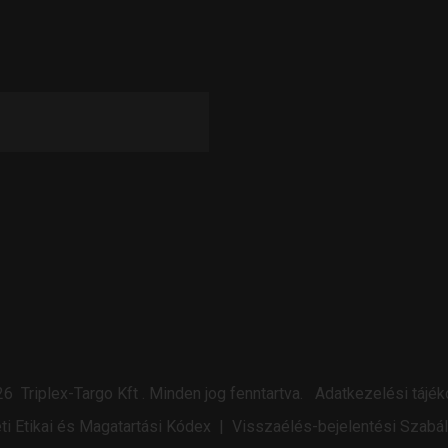
26
Triplex-Targo Kft
.
Minden jog fenntartva.
Adatkezelési tájék
ti Etikai és Magatartási Kódex
|
Visszaélés-bejelentési Szabá