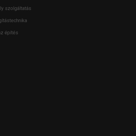
ly szolgáltatás
gítástechnika
z építés