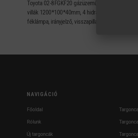
Toyota 02-8FGKF20 gázüzemű négytámaszú homlo
villák 1200*100*40mm, 4 hidraulika kör, intergr
féklámpa, irányjelző, visszapillantó tükör, villará
NAVIGÁCIÓ
Főoldal
Targonca
Rólunk
Targonca
Új targoncák
Targonca