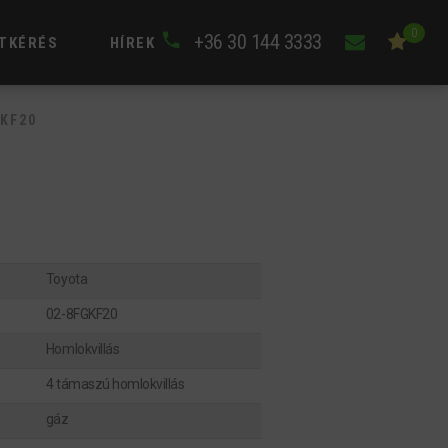
0
+36 30 144 3333
TKÉRÉS
HÍREK
GKF20
Toyota
02-8FGKF20
Homlokvillás
4 támaszú homlokvillás
gáz