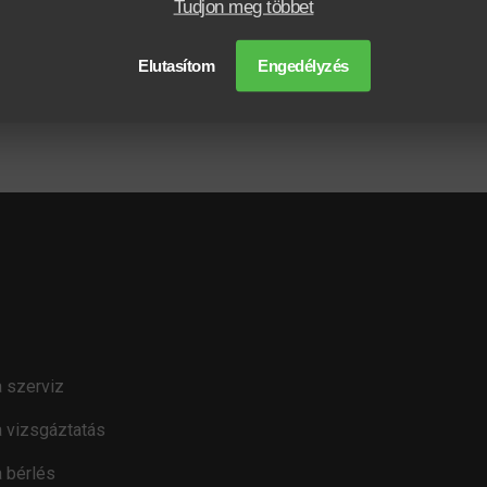
Tudjon meg többet
kvillás targonca, teherbírás 2000kg, emelési magasság 
ált oldalmozgató, integrált VILLAPOZÍCIONÁLÓ (300-900mm) kul
Elutasítom
Engedélyzés
cs, szuperelasztikus gumik
 szerviz
 vizsgáztatás
 bérlés