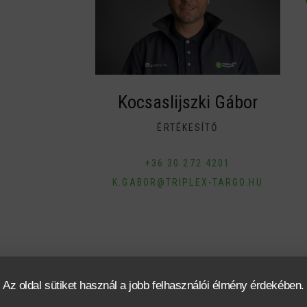
Kocsaslijszki Gábor
ÉRTÉKESÍTŐ
+36 30 272 4201
K.GABOR@TRIPLEX-TARGO.HU
káció
Finanszírozás
Az oldal sütiket használ a jobb felhasználói élmény érdekében.