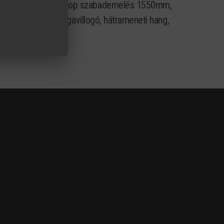
4700mm, triplex oszlop szabademelés 1550mm,
csos indítás, sárgavillogó, hátrameneti hang,