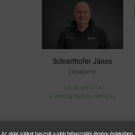
Schreithofer János
ÉRTÉKESÍTŐ
+36-30 326 6114
S.JANOS@TRIPLEX-TARGO.HU
káció
Finanszírozás
Az oldal sütiket használ a jobb felhasználói élmény érdekében.