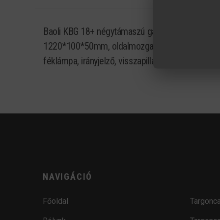
Baoli KBG 18+ négytámaszú gázüzemű homlokvil
1220*100*50mm, oldalmozgató, gyári zárható kab
féklámpa, irányjelző, visszapillantó tükör, vi
NAVIGÁCIÓ
Főoldal
Targonca