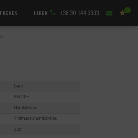
0
+36 30 144 3333
TKÉRÉS
HÍREK
8+
Baoli
KBG18+
Homlokvillás
4 támaszú homlokvillás
gáz