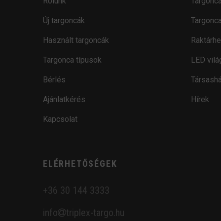
Rólunk
Targonca
Új targoncák
Targonca
Használt targoncák
Raktárhe
Targonca típusok
LED vilá
Bérlés
Társashá
Ajánlatkérés
Hírek
Kapcsolat
ELÉRHETŐSÉGEK
+36 30 144 3333
info
triplex-targo.hu