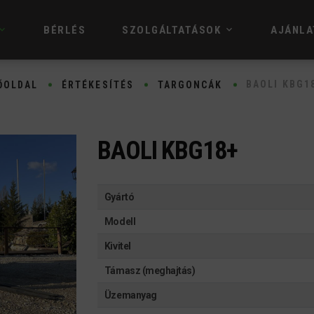
BÉRLÉS
SZOLGÁLTATÁSOK
AJÁNLA
BAOLI KBG1
ŐOLDAL
ÉRTÉKESÍTÉS
TARGONCÁK
BAOLI KBG18+
Gyártó
Modell
Kivitel
Támasz (meghajtás)
Üzemanyag