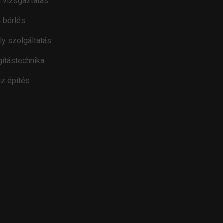
 vizsgáztatás
 bérlés
ly szolgáltatás
gítástechnika
z építés