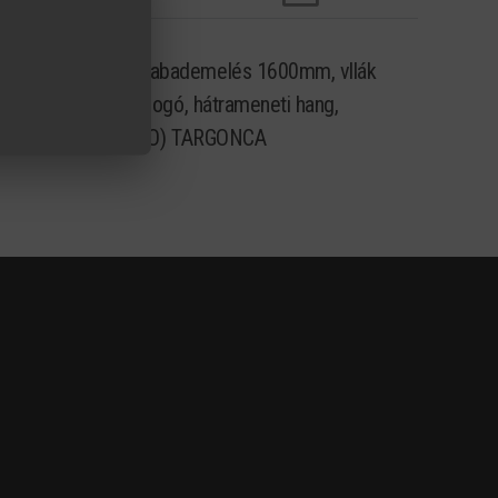
, triplex oszlop szabademelés 1600mm, vllák
alámpa, sárga villogó, hátrameneti hang,
VIHETŐ BEMUTATÓ (DEMO) TARGONCA