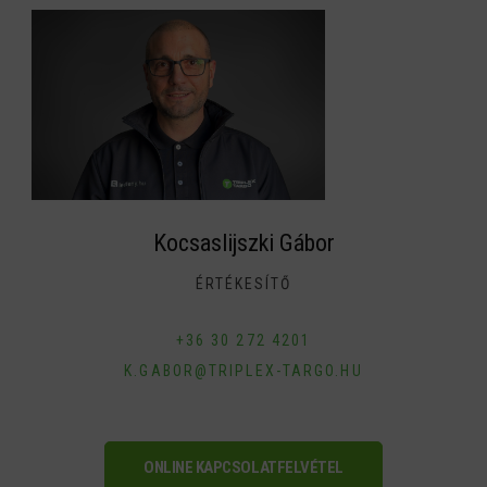
Kocsaslijszki Gábor
ÉRTÉKESÍTŐ
+36 30 272 4201
K.GABOR@TRIPLEX-TARGO.HU
ONLINE KAPCSOLATFELVÉTEL