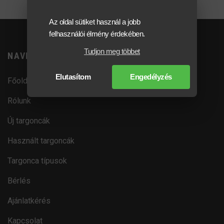
Az oldal sütiket használ a jobb
felhasználói élmény érdekében.
Tudjon meg többet
NAVIGÁCIÓ
Elutasítom
Engedélyzés
Főoldal
Rólunk
Új targoncák
Használt targoncák
Targonca típusok
Bérlés
Ajánlatkérés
Kapcsolat