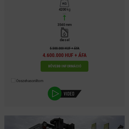
4200
kg
3540 mm
diesel
5.500.000 HUF + ÁFA
4.600.000 HUF + ÁFA
BŐVEBB INFORMÁCIÓ
Összehasonlítom