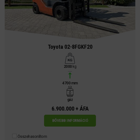
Toyota 02-8FGKF20
2000
kg
4700 mm
gáz
6.900.000 + ÁFA
BŐVEBB INFORMÁCIÓ
Összehasonlítom