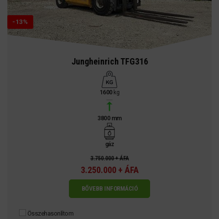
-13%
Jungheinrich TFG316
1600
kg
3800 mm
gáz
3.750.000 + ÁFA
3.250.000 + ÁFA
BŐVEBB INFORMÁCIÓ
Összehasonlítom