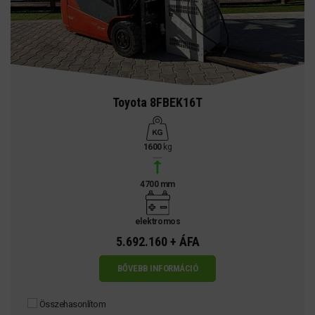
Toyota 8FBEK16T
1600
kg
4700 mm
elektromos
5.692.160 + ÁFA
BŐVEBB INFORMÁCIÓ
Összehasonlítom