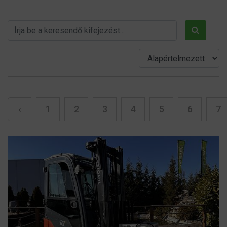
‹
1
2
3
4
5
6
7