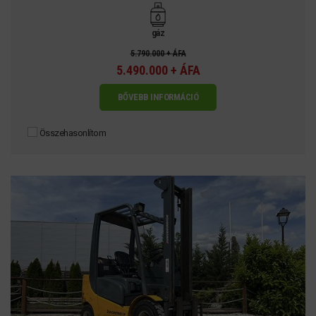
gáz
5.790.000 + ÁFA
5.490.000 + ÁFA
BŐVEBB INFORMÁCIÓ
Összehasonlítom