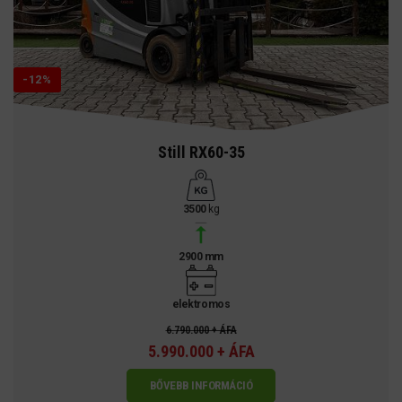
-12%
Still RX60-35
3500
kg
2900 mm
elektromos
6.790.000 + ÁFA
5.990.000 + ÁFA
BŐVEBB INFORMÁCIÓ