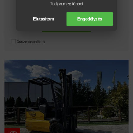
Tudjon meg többet
7.000.000 + ÁFA
5.600.000 + ÁFA
Elutasítom
Engedélyzés
BŐVEBB INFORMÁCIÓ
Összehasonlítom
-28%