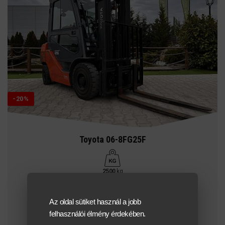
-20%
Toyota 06-8FG25F
2500
kg
4200 mm
Az oldal sütiket használ a jobb
felhasználói élmény érdekében.
gáz