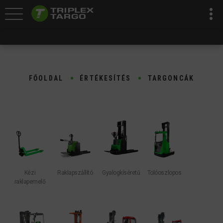
FŐOLDAL
ÉRTÉKESÍTÉS
TARGONCÁK
Kézi
Raklapszállító
Gyalogkíséretű
Tolóoszlopos
raklapemelő