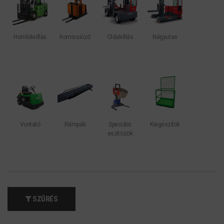
Homlokvillás
Komissiózó
Oldalvillás
Négyutas
Vontató
Rámpák
Speciális
Kiegészítők
eszközök
SZŰRÉS