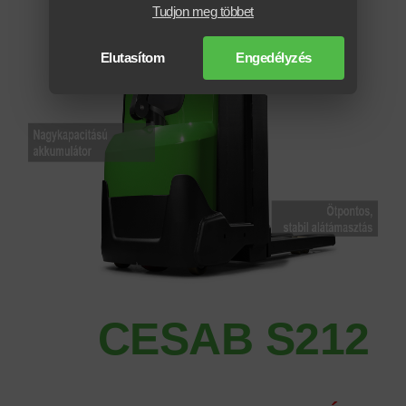
Tudjon meg többet
Elutasítom
Engedélyzés
CESAB S212