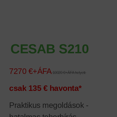
CESAB S210
7270 €+ÁFA
10020 €+ÁFA helyett
csak 135 € havonta*
Praktikus megoldások -
hatalmas teherbírás