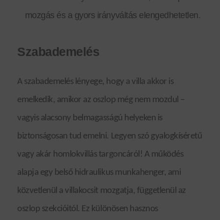
mozgás és a gyors irányváltás elengedhetetlen.
Szabademelés
A szabademelés lényege, hogy a villa akkor is
emelkedik, amikor az oszlop még nem mozdul –
vagyis alacsony belmagasságú helyeken is
biztonságosan tud emelni. Legyen szó gyalogkíséretű
vagy akár homlokvillás targoncáról! A működés
alapja egy belső hidraulikus munkahenger, ami
közvetlenül a villakocsit mozgatja, függetlenül az
oszlop szekcióitól. Ez különösen hasznos