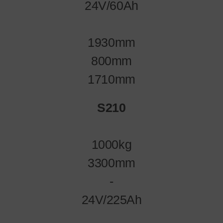
24V/60Ah
1930mm
800mm
1710mm
S210
1000kg
3300mm
-
24V/225Ah