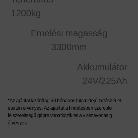
1200kg
Emelési magasság
3300mm
Akkumulátor
24V/225Ah
*Az ajánlat kizárólag 60 hónapos
futamidejű tartósbérlet
esetén érvényes. Az ajánlat a hirdetésben szereplő
felszereltségű gépre vonatkozik és a visszavonásig
érvényes.