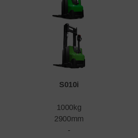
S010i
1000kg
2900mm
-