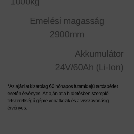
1000kg
Emelési magasság
2900mm
Akkumulátor
24V/60Ah (Li-Ion)
*Az ajánlat kizárólag 60 hónapos
futamidejű tartósbérlet
esetén érvényes. Az ajánlat a hirdetésben szereplő
felszereltségű gépre vonatkozik és a visszavonásig
érvényes.