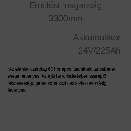
Emelési magasság
3300mm
Akkumulátor
24V/225Ah
*Az ajánlat kizárólag 60 hónapos
futamidejű tartósbérlet
esetén érvényes. Az ajánlat a hirdetésben szereplő
felszereltségű gépre vonatkozik és a visszavonásig
érvényes.