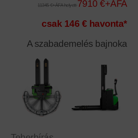
7910 €+ÁFA
11345 €+ÁFA helyett
csak 146 € havonta*
A szabademelés bajnoka
Teherbírás