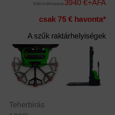
3940 €+ÁFA
5790 €+ÁFA helyett
csak 75 € havonta*
A szűk raktárhelyiségek
királynője
Teherbírás