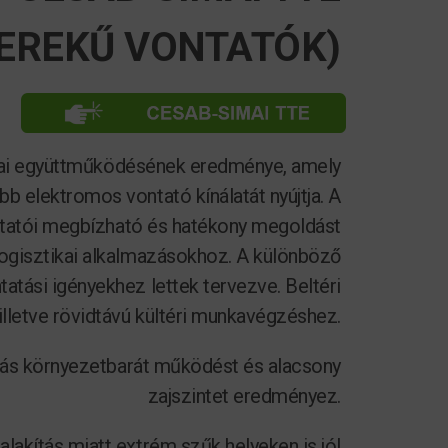
KEREKŰ VONTATÓK)
ai együttműködésének eredménye, amely
b elektromos vontató kínálatát nyújtja. ​
A
tatói megbízható és hatékony megoldást
 logisztikai alkalmazásokhoz.
A különböző
atási igényekhez lettek tervezve. Beltéri
illetve rövidtávú kültéri munkavégzéshez.
ás környezetbarát működést és alacsony
zajszintet eredményez.
lakítás miatt extrém szűk helyeken is jól