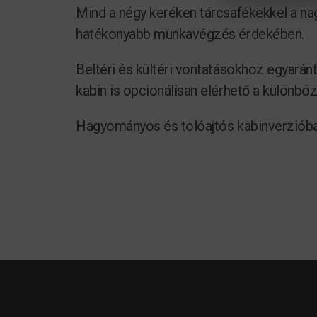
Mind a négy keréken tárcsafékekkel a na
hatékonyabb munkavégzés érdekében.
Beltéri és kültéri vontatásokhoz egyaránt
kabin is opcionálisan elérhető a különbö
Hagyományos és tolóajtós kabinverzióban