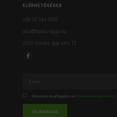
ELÉRHETŐSÉGEK
+36 30 144 3333
info
triplex-targo.hu
2220 Vecsés, Ipar utca 12
E-mail
Elolvastam és elfogadom az
Adatkezelési tájékoztatót
.
FELIRATKOZÁS