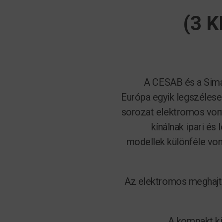
(3 
A CESAB és a Sim
Európa egyik legszéleseb
sorozat elektromos von
kínálnak ipari és
modellek különféle vont
Az elektromos meghajt
A kompakt kia