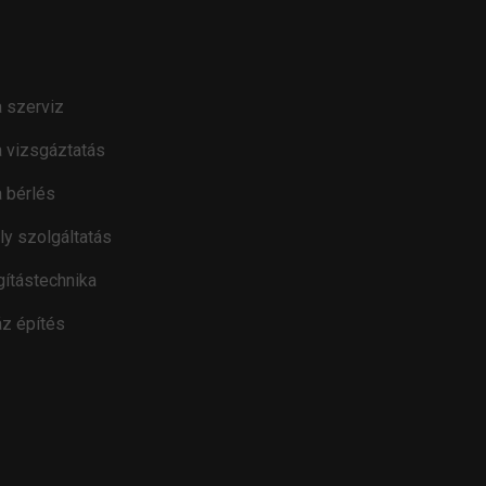
 szerviz
 vizsgáztatás
 bérlés
ly szolgáltatás
gítástechnika
z építés