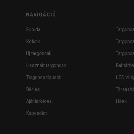
NAVIGÁCIÓ
Főoldal
Targonca
Rólunk
Targonca
Új targoncák
Targonca
Használt targoncák
Raktárhe
Targonca típusok
LED vilá
Bérlés
Társashá
Ajánlatkérés
Hírek
Kapcsolat