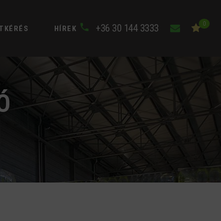
0
+36 30 144 3333
TKÉRÉS
HÍREK
Ó