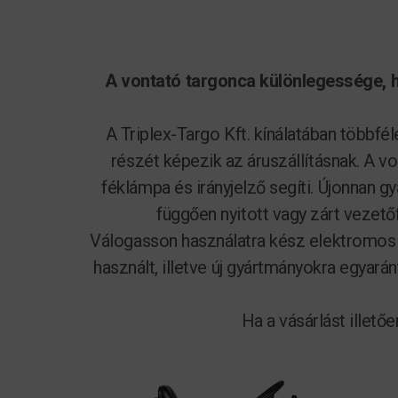
A vontató targonca különlegessége,
A Triplex-Targo Kft. kínálatában többfé
részét képezik az áruszállításnak. A v
féklámpa és irányjelző segíti. Újonnan g
függően nyitott vagy zárt vezetőf
Válogasson használatra kész elektromos v
használt, illetve új gyártmányokra egyar
Ha a vásárlást illet