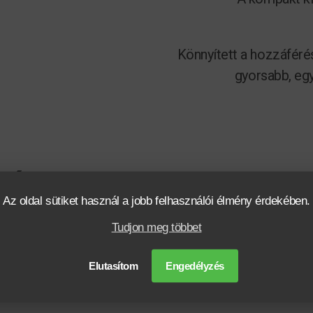
Könnyített a hozzáférés
gyorsabb, eg
TÓK)
Az oldal sütiket használ a jobb felhasználói élmény érdekében.
Tudjon meg többet
Elutasítom
Engedélyzés
kár 50 tonnáig