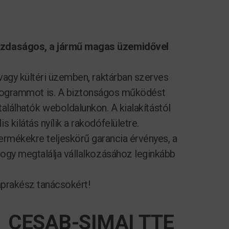
azdaságos, a jármű magas üzemidővel
 vagy kültéri üzemben, raktárban szerves
 kilogrammot is. A biztonságos működést
találhatók weboldalunkon. A kialakítástól
 kilátás nyílik a rakodófelületre.
ermékekre teljeskörű garancia érvényes, a
hogy megtalálja vállalkozásához leginkább
aprakész tanácsokért!
CESAB-SIMAI TTE