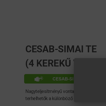
CESAB-SIMAI TE
(4 KEREKŰ VONTA
Nagyteljesítményű vontatók, 8 tonnától a
terhelhetők a különböző verziók.