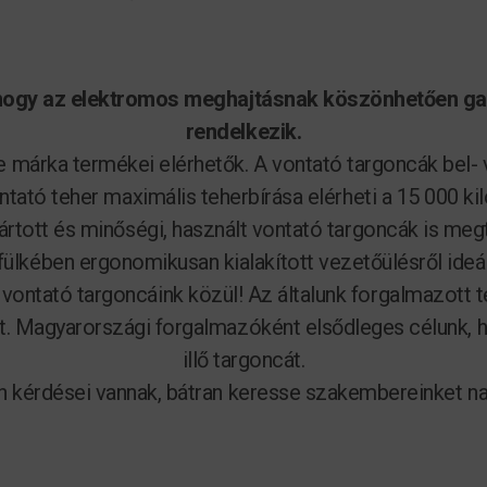
 hogy az elektromos meghajtásnak köszönhetően g
rendelkezik.
le márka termékei elérhetők. A vontató targoncák bel-
ontató teher maximális teherbírása elérheti a 15 000
yártott és minőségi, használt vontató targoncák is meg
ülkében ergonomikusan kialakított vezetőülésről ideális
ontató targoncáink közül! Az általunk forgalmazott t
ánt. Magyarországi forgalmazóként elsődleges célunk, 
illő targoncát.
ően kérdései vannak, bátran keresse szakembereinket n