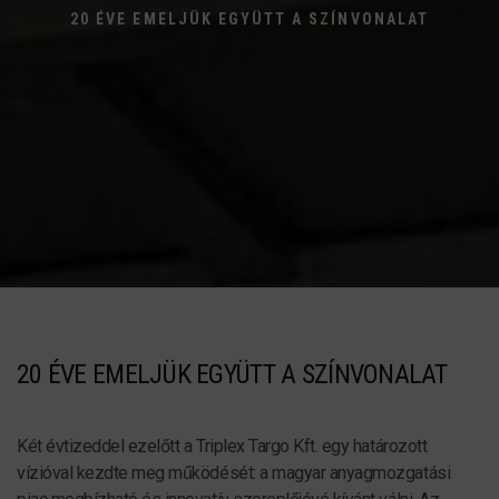
20 ÉVE EMELJÜK EGYÜTT A SZÍNVONALAT
20 ÉVE EMELJÜK EGYÜTT A SZÍNVONALAT
Két évtizeddel ezelőtt a Triplex Targo Kft. egy határozott
vízióval kezdte meg működését: a magyar anyagmozgatási