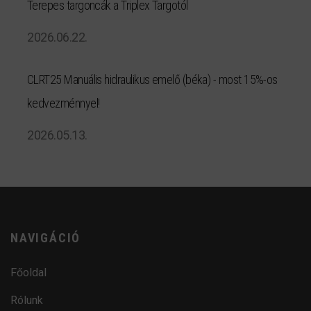
Terepes targoncák a Triplex Targotól
2026.06.22.
CLRT25 Manuális hidraulikus emelő (béka) - most 15%-os
kedvezménnyel!
2026.05.13.
NAVIGÁCIÓ
Főoldal
Rólunk