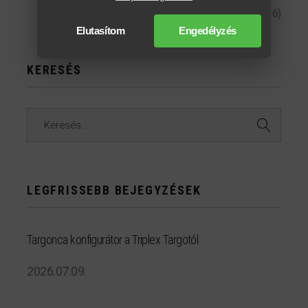
Aktualitások
(36)
Elutasítom
Engedélyzés
KERESÉS
Keresés...
LEGFRISSEBB BEJEGYZÉSEK
Targonca konfigurátor a Triplex Targotól
2026.07.09.