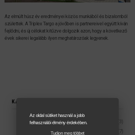
Az elmúlt húsz év eredményei közös munkából és bizalomból
születtek. A Triplex Targo a jövőben is partnereivel együtt kíván
fejlődni, és új célokat kitűzve dolgozik azon, hogy a következő
évek sikerei legalább ilyen meghatározóak legyenek.
KATEGÓRIÁK
Az oldal sütiket használ a jobb
Targonca bemutatók
(3)
felhasználói élmény érdekében.
Akciók
(7)
Tudjon meg többet