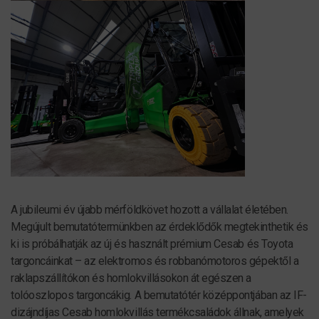
A jubileumi év újabb mérföldkövet hozott a vállalat életében.
Megújult bemutatótermünkben az érdeklődők megtekinthetik és
ki is próbálhatják az új és használt prémium Cesab és Toyota
targoncáinkat – az elektromos és robbanómotoros gépektől a
raklapszállítókon és homlokvillásokon át egészen a
tolóoszlopos targoncákig. A bemutatótér középpontjában az IF-
dizájndíjas Cesab homlokvillás termékcsaládok állnak, amelyek