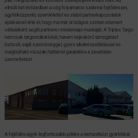
piac megbízható és innovatív szereplőjévé kívánt válni. Az
elmúlt két évtizedben a cég folyamatos szakmai fejlődéssel,
ügyfélközpontú szemlélettel és stabil partnerkapcsolatok
építésével érte el, hogy ma már országos szinten elismert
vállalatként segíti partnerei mindennapi munkáját. A Triplex Targo
nemcsak targoncákat kínál, hanem teljeskörű támogatást
biztosít, saját szervizcéggel, gyors alkatrészellátással és
megbízható műszaki háttérrel garantálva a zavartalan
üzemeltetést.
A fejlődés egyik legfontosabb pillére a nemzetközi gyártókkal