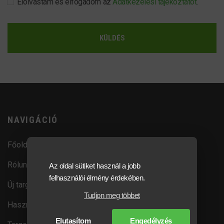
Elolvastam és elfogadom az
Adatkezelési tájékoztatót
.
KÜLDÉS
NAVIGÁCIÓ
Főoldal
Rólunk
Az oldal sütiket használ a jobb
felhasználói élmény érdekében.
Új targoncák
Tudjon meg többet
Használt targoncák
Elutasítom
Engedélyzés