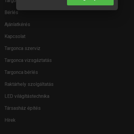
Targonca típusok
Bérlés
Ajánlatkérés
Kapcsolat
Targonca szerviz
Targonca vizsgáztatás
Targonca bérlés
Raktárhely szolgáltatás
LED világítástechnika
Társasház építés
Hírek