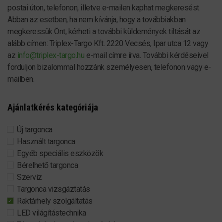
postai úton, telefonon, illetve e-mailen kaphat megkeresést.
Abban az esetben, ha nem kívánja, hogy a továbbiakban
megkeressük Önt, kérheti a további küldemények tiltását az
alább címen: Triplex-Targo Kft. 2220 Vecsés, Ipar utca 12 vagy
az
info@triplex-targo.hu
e-mail címre írva. További kérdéseivel
forduljon bizalommal hozzánk személyesen, telefonon vagy e-
mailben.
Ajánlatkérés kategóriája
Új targonca
Használt targonca
Egyéb speciális eszközök
Bérelhető targonca
Szerviz
Targonca vizsgáztatás
Raktárhely szolgáltatás
LED világítástechnika