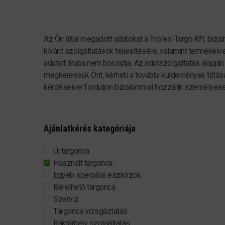
Az Ön által megadott adatokat a Triplex-Targo Kft. bi
kívánt szolgáltatások teljesítésére, valamint termékeiv
adatait áruba nem bocsátja. Az adatszolgáltatás alapjá
megkeressük Önt, kérheti a további küldemények tiltásá
kérdéseivel forduljon bizalommal hozzánk személyesen
Ajánlatkérés kategóriája
Új targonca
Használt targonca
Egyéb speciális eszközök
Bérelhető targonca
Szerviz
Targonca vizsgáztatás
Raktárhely szolgáltatás