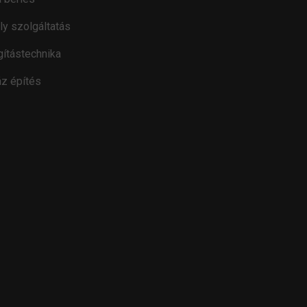
ly szolgáltatás
gítástechnika
z építés