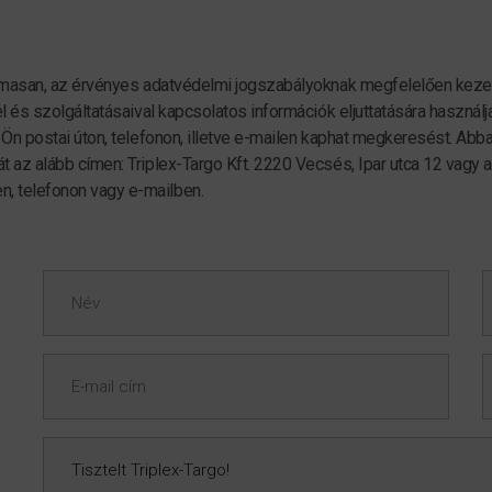
zalmasan, az érvényes adatvédelmi jogszabályoknak megfelelően kezeli
el és szolgáltatásaival kapcsolatos információk eljuttatására használ
n Ön postai úton, telefonon, illetve e-mailen kaphat megkeresést. Abb
t az alább címen: Triplex-Targo Kft. 2220 Vecsés, Ipar utca 12 vagy 
, telefonon vagy e-mailben.