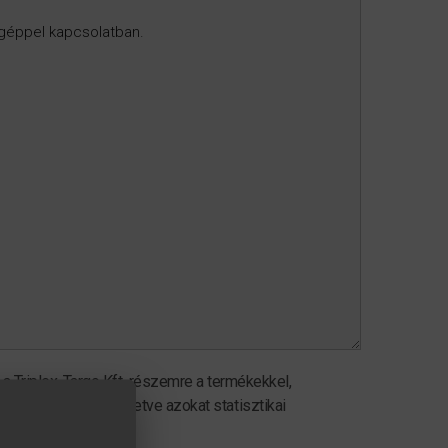
Triplex-Targo Kft. részemre a termékekkel,
manyagot küldjön, illetve azokat statisztikai