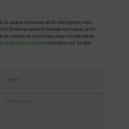
, és azokat elsősorban az Ön által igénybe venni
ja fel. Ezeket az adatokat másnak nem adja ki, az Ön
an az esetben, ha nem kívánja, hogy a továbbiakban
az
info@triplex-targo.hu
e-mail címre írva. További