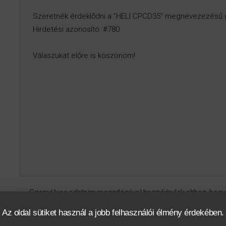
Személyes adataim megadásával hozzájárulok ahhoz, hogy a 
szolgáltatásokkal kapcsolatban tájékoztatást, információt, reklá
Az oldal sütiket használ a jobb felhasználói élmény érdekében.
kiértékeléshez felhasználja.