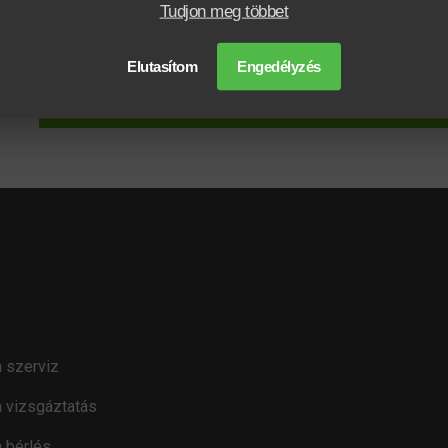
Tudjon meg többet
Elolvastam és elfogadom az
Adatkezelési tájékoztatót
.
Elutasítom
Engedélyzés
KÜLDÉ
 szerviz
 vizsgáztatás
 bérlés