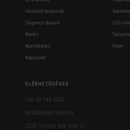
Használt targoncák
Raktárhe
Targonca típusok
LED vilá
Bérlés
Társashá
Ajánlatkérés
Hírek
Kapcsolat
ELÉRHETŐSÉGEK
+36 30 144 3333
info
triplex-targo.hu
2220 Vecsés, Ipar utca 12