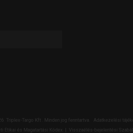
26
Triplex-Targo Kft
.
Minden jog fenntartva.
Adatkezelési tájék
ti Etikai és Magatartási Kódex
|
Visszaélés-bejelentési Szabá