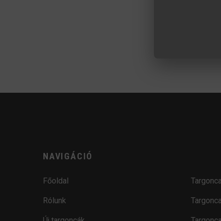
NAVIGÁCIÓ
Főoldal
Targonca
Rólunk
Targonca
Új targoncák
Targonca