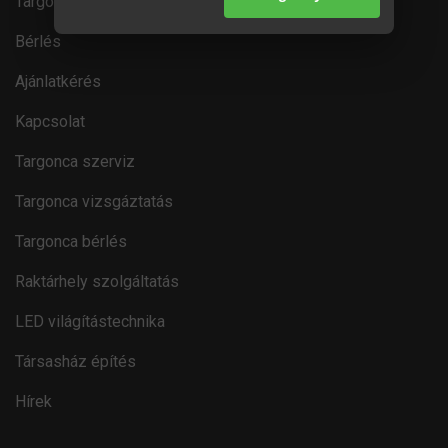
Targonca típusok
Bérlés
Ajánlatkérés
Kapcsolat
Targonca szerviz
Targonca vizsgáztatás
Targonca bérlés
Raktárhely szolgáltatás
LED világítástechnika
Társasház építés
Hírek