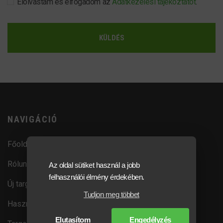
Elolvastam és elfogadom az
Adatkezelési tájékoztatót
.
KÜLDÉS
NAVIGÁCIÓ
Főoldal
Rólunk
Az oldal sütiket használ a jobb
felhasználói élmény érdekében.
Új targoncák
Tudjon meg többet
Használt targoncák
Elutasítom
Engedélyzés