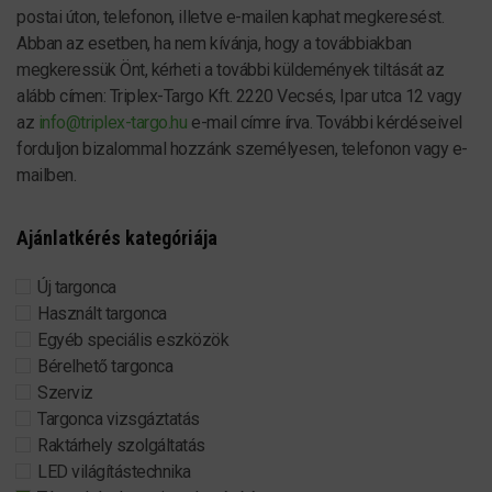
postai úton, telefonon, illetve e-mailen kaphat megkeresést.
Abban az esetben, ha nem kívánja, hogy a továbbiakban
megkeressük Önt, kérheti a további küldemények tiltását az
alább címen: Triplex-Targo Kft. 2220 Vecsés, Ipar utca 12 vagy
az
info@triplex-targo.hu
e-mail címre írva. További kérdéseivel
forduljon bizalommal hozzánk személyesen, telefonon vagy e-
mailben.
Ajánlatkérés kategóriája
Új targonca
Használt targonca
Egyéb speciális eszközök
Bérelhető targonca
Szerviz
Targonca vizsgáztatás
Raktárhely szolgáltatás
LED világítástechnika