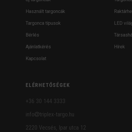
Használt targoncák
Raktárhe
Targonca típusok
LED vilá
Bérlés
Társashá
Ajánlatkérés
Hírek
Kapcsolat
ELÉRHETŐSÉGEK
+36 30 144 3333
info
triplex-targo.hu
2220 Vecsés, Ipar utca 12