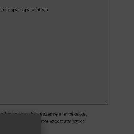
Triplex-Targo Kft. részemre a termékekkel,
manyagot küldjön, illetve azokat statisztikai