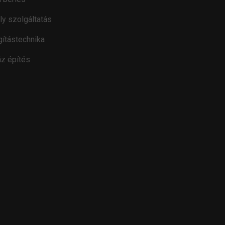
ly szolgáltatás
gítástechnika
z építés