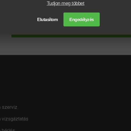
Tudjon meg többet
Elolvastam és elfogadom az
Adatkezelési tájékoztatót
.
Elutasítom
Engedélyzés
KÜLDÉ
 szerviz
 vizsgáztatás
 bérlés