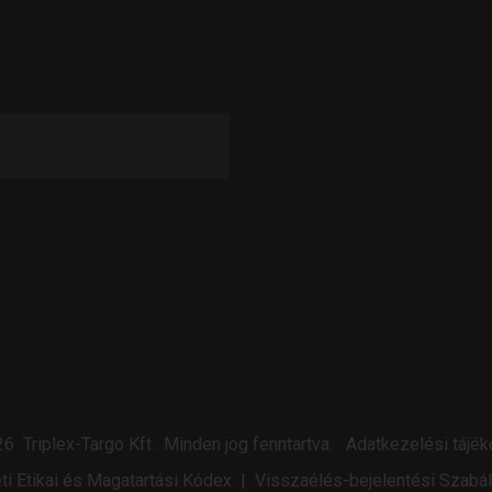
26
Triplex-Targo Kft
.
Minden jog fenntartva.
Adatkezelési tájék
ti Etikai és Magatartási Kódex
|
Visszaélés-bejelentési Szabá