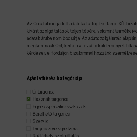
Az Ön által megadott adatokat a Triplex-Targo Kft. bi
kívánt szolgáltatások teljesítésére, valamint termékeiv
adatait áruba nem bocsátja. Az adatszolgáltatás alapjá
megkeressük Önt, kérheti a további küldemények tiltásá
kérdéseivel forduljon bizalommal hozzánk személyesen
Ajánlatkérés kategóriája
Új targonca
Használt targonca
Egyéb speciális eszközök
Bérelhető targonca
Szerviz
Targonca vizsgáztatás
Raktárhely szolgáltatás