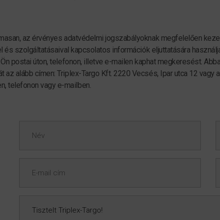
zalmasan, az érvényes adatvédelmi jogszabályoknak megfelelően kezeli
el és szolgáltatásaival kapcsolatos információk eljuttatására használ
n Ön postai úton, telefonon, illetve e-mailen kaphat megkeresést. Abb
t az alább címen: Triplex-Targo Kft. 2220 Vecsés, Ipar utca 12 vagy 
, telefonon vagy e-mailben.