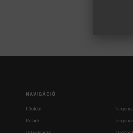
NAVIGÁCIÓ
Főoldal
Targonca
Rólunk
Targonca
Új targoncák
Targonca