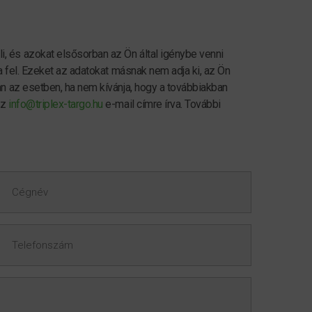
, és azokat elsősorban az Ön által igénybe venni
ja fel. Ezeket az adatokat másnak nem adja ki, az Ön
an az esetben, ha nem kívánja, hogy a továbbiakban
az
info@triplex-targo.hu
e-mail címre írva. További