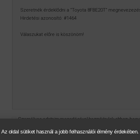
Személyes adataim megadásával hozzájárulok ahhoz, hogy a 
szolgáltatásokkal kapcsolatban tájékoztatást, információt, reklá
Az oldal sütiket használ a jobb felhasználói élmény érdekében.
kiértékeléshez felhasználja.